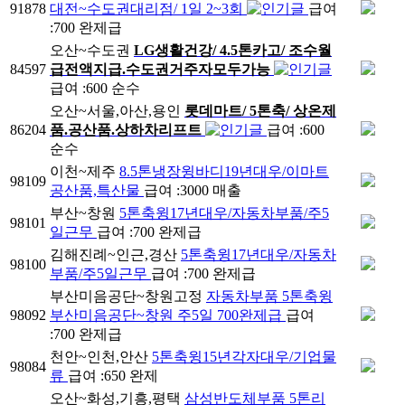
91878
대전~수도권대리점/ 1일 2~3회
급여
:700 완제급
오산~수도권
LG생활건강
/ 4.5톤카고/ 조수월
84597
급전액지급.수도권거주자모두가능
급여 :600 순수
오산~서울,아산,용인
롯데마트
/ 5톤축/ 상온제
86204
품.공산품.상하차리프트
급여 :600
순수
이천~제주
8.5톤냉장윙바디19년대우/이마트
98109
공산품,특산물
급여 :3000 매출
부산~창원
5톤축윙17년대우/자동차부품/주5
98101
일근무
급여 :700 완제급
김해진례~인근,경산
5톤축윙17년대우/자동차
98100
부품/주5일근무
급여 :700 완제급
부산미음공단~창원고정
자동차부품 5톤축윙
98092
부산미음공단~창원 주5일 700완제급
급여
:700 완제급
천안~인천,안산
5톤축윙15년각자대우/기업물
98084
류
급여 :650 완제
오산~화성,기흥,평택
삼성반도체부품 5톤리