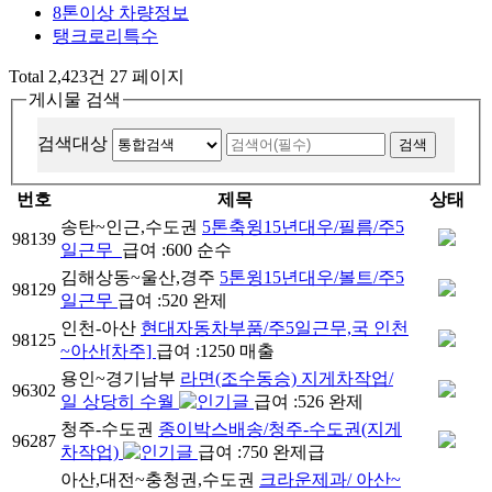
8톤이상 차량정보
탱크로리특수
Total 2,423건
27 페이지
게시물 검색
검색대상
번호
제목
상태
송탄~인근,수도권
5톤축윙15년대우/필름/주5
98139
일근무
급여 :600 순수
김해상동~울산,경주
5톤윙15년대우/볼트/주5
98129
일근무
급여 :520 완제
인천-아산
현대자동차부품/주5일근무,국 인천
98125
~아산[차주]
급여 :1250 매출
용인~경기남부
라면(조수동승) 지게차작업/
96302
일 상당히 수월
급여 :526 완제
청주-수도권
종이박스배송/청주-수도권(지게
96287
차작업)
급여 :750 완제급
아산,대전~충청권,수도권
크라운제과/ 아산~