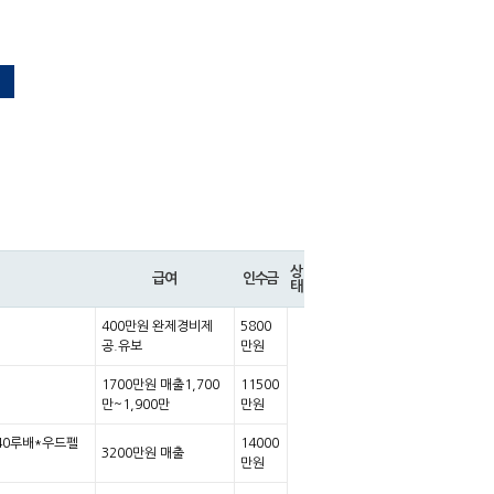
상
급여
인수금
태
400만원 완제경비제
5800
공.유보
만원
1700만원 매출1,700
11500
만~1,900만
만원
40루배*우드펠
14000
3200만원 매출
만원