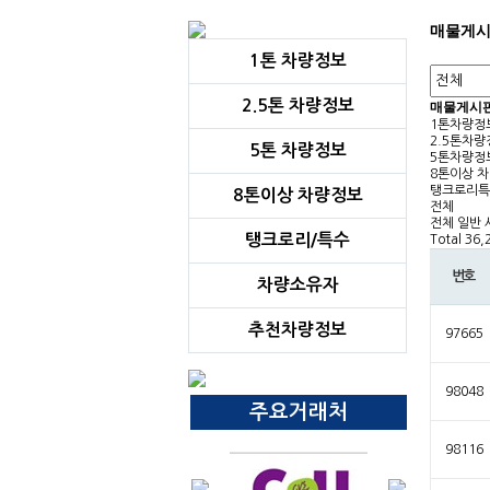
매물게
1톤 차량정보
2.5톤 차량정보
매물게시
1톤차량정
2.5톤차량
5톤 차량정보
5톤차량정
8톤이상 
탱크로리특
8톤이상 차량정보
전체
전체
일반
탱크로리/특수
Total 36
번호
차량소유자
추천차량정보
97665
98048
주요거래처
98116