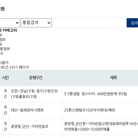
시판
판 카테고리
보
정보
보
차량정보
수
사용자
,245건
2417 페이지
시간
운행구간
제목
주
진천~강남(1대).경기(1대)인천
3.5톤냉탑 맘스터치 400만원완제​ 주3일​
간
(1대)충청도(1대)
주
대산~동해한라시멘트
25톤스텐탱크15년각자현대/폐유
간
주
광양항,군산항~기타란참고현대츄레라덤푸16년
광양항,군산~기타란참조
간
라연료용*2600~3200만매출