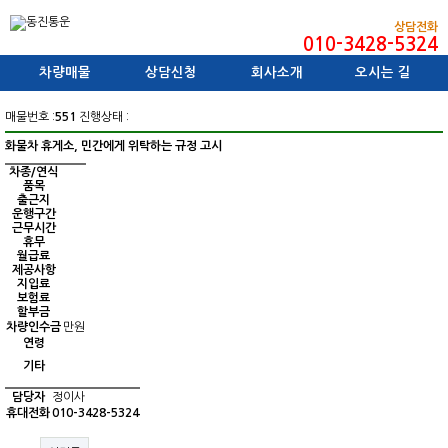
상담전화
010-3428-5324
차량매물
상담신청
회사소개
오시는 길
매물번호 :
551
진행상태 :
화물차 휴게소, 민간에게 위탁하는 규정 고시
차종/연식
품목
출근지
운행구간
근무시간
휴무
월급료
제공사항
지입료
보험료
할부금
차량인수금
만원
연령
기타
담당자
정이사
휴대전화
010-3428-5324